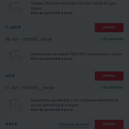
Коврик ЭВА (EVA) MISHIMO 360 BIG FLOOR DF для
лодок
Кол-во деталей в узле:
7 400 ₽
КУПИТЬ
В наличии
56. Арт -
2039002_патри
Переходник на клапан ПАТРИОТ для катеров и лодок
Кол-во деталей в узле:
40 ₽
КУПИТЬ
В наличии
57. Арт -
1001003__патри
Держатель удочки вар.3 (на струбцине крепится на
доску) для катеров и лодок
Кол-во деталей в узле:
890 ₽
Показать
аналоги
КУПИТЬ