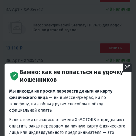
В наличии
37. Арт -
XM054742
Насос электрический Stermay HT-767B для лодок
Кол-во деталей в узле:
13 110 ₽
КУПИТЬ
В наличии
38. Арт -
XM054745
Важно: как не попасться на удочку
Насос электрический Stermay HT-782A PLUS для
мошенников
лодок
Кол-во деталей в узле:
Мы никогда не просим перевести деньги на карту
физического лица
— ни в мессенджерах, ни по
12 650 ₽
КУПИТЬ
телефону, ни любым другим способом в обход
официальной оплаты.
В наличии
39. Арт -
XM054753
Если с вами связались от имени X-MOTORS и предлагают
оплатить заказ переводом на личную карту физического
Насос электрический Stermay HT-386 для лодок
Кол-во деталей в узле:
лица или индивидуального предпринимателя — это