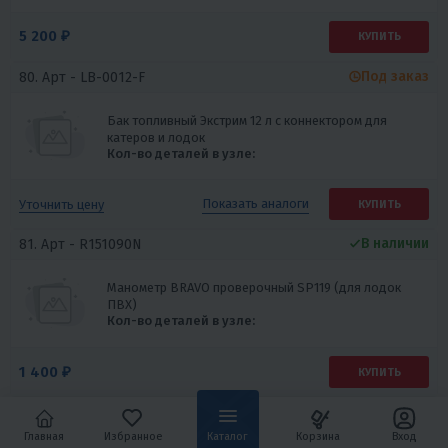
5 200 ₽
КУПИТЬ
Под заказ
80. Арт -
LB-0012-F
Бак топливный Экстрим 12 л с коннектором для
катеров и лодок
Кол-во деталей в узле:
Показать
аналоги
Уточнить цену
КУПИТЬ
В наличии
81. Арт -
R151090N
Манометр BRAVO проверочный SP119 (для лодок
ПВХ)
Кол-во деталей в узле:
1 400 ₽
КУПИТЬ
В наличии
82. Арт -
REMISHIMO410
Главная
Избранное
Каталог
Корзина
Вход