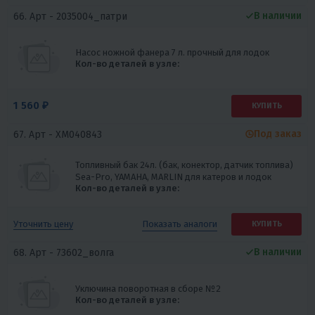
В наличии
66. Арт -
2035004_патри
Насос ножной фанера 7 л. прочный для лодок
Кол-во деталей в узле:
1 560 ₽
КУПИТЬ
Под заказ
67. Арт -
XM040843
Топливный бак 24л. (бак, конектор, датчик топлива)
Sea-Pro, YAMAHA, MARLIN для катеров и лодок
Кол-во деталей в узле:
Показать
аналоги
Уточнить цену
КУПИТЬ
В наличии
68. Арт -
73602_волга
Уключина поворотная в сборе №2
Кол-во деталей в узле: