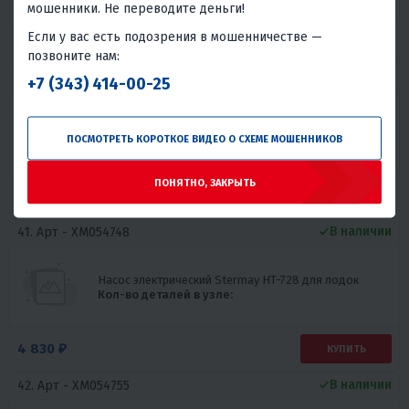
мошенники. Не переводите деньги!
Если у вас есть подозрения в мошенничестве —
2 300 ₽
КУПИТЬ
позвоните нам:
В наличии
40. Арт -
XM054749
+7 (343) 414-00-25
Насос электрический Stermay HT-829A для лодок
ПОСМОТРЕТЬ КОРОТКОЕ ВИДЕО О СХЕМЕ МОШЕННИКОВ
Кол-во деталей в узле:
ПОНЯТНО, ЗАКРЫТЬ
3 910 ₽
КУПИТЬ
В наличии
41. Арт -
XM054748
Насос электрический Stermay HT-728 для лодок
Кол-во деталей в узле:
4 830 ₽
КУПИТЬ
В наличии
42. Арт -
XM054755